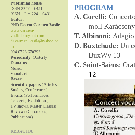
Publishing house
PROGRAM
ISSN 2247 – 6431
ISSN – L = 224 – 6431
A. Corelli:
Concerto 
Editor:
moll Karácsonyi
PHD Docent
Carmen Vasile
www.carmen-
T. Albinoni:
Adagio 
vasile.blogspot.com
dr.carmen_vasile@yahoo.co
D. Buxtehude:
Un co
m
004 0723 670392
BuxWv 13
Periodicity
: Qarterly
Domains
:
C. Saint-Sa
ë
ns
:
Orat
Music,
12
Visual arts
Boxes
:
Scientific papers
(Articles,
Studies, Conferences)
Events
(Performances,
Concerts, Exhibitions,
TV shows, Master Classes)
Reviews
(Chronicles,
Publications)
REDACȚIA