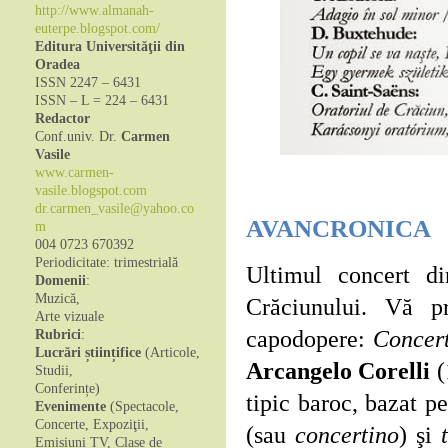
http://www.almanah-
euterpe.blogspot.com/
Editura Universităţii din
Oradea
ISSN 2247 – 6431
ISSN – L = 224 – 6431
Redactor
Conf.univ. Dr.
Carmen
Vasile
www.carmen-
vasile.blogspot.com
dr.carmen_vasile@yahoo.co
AVANCRONICA
m
004 0723 670392
Periodicitate: trimestrială
Ultimul concert di
Domenii
:
Muzică,
Crăciunului. Vă p
Arte vizuale
capodopere:
Concert
Rubrici
:
Lucrări științifice
(Articole,
Arcangelo Corelli
(
Studii,
Conferințe)
tipic baroc, bazat p
Evenimente
(Spectacole,
Concerte, Expoziţii,
(sau
concertino
) şi
Emisiuni TV, Clase de