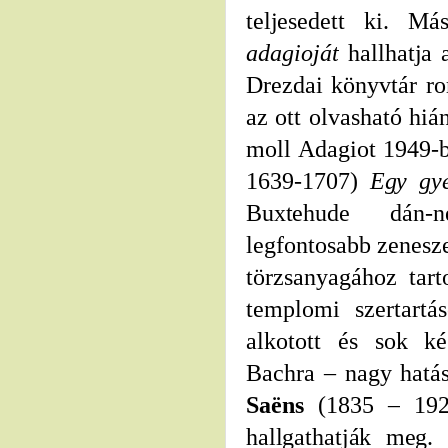
teljesedett ki.
Má
adagioját
hallhatj
Drezdai könyvtár rom
az ott olvasható hiá
moll Adagiot 1949-
1639-1707)
Egy gy
Buxtehude
dán
-
n
legfontosabb
zenesz
törzsanyagához tar
templomi szertartá
alkotott és sok k
Bachra
–
nagy hatás
Saëns
(1835
–
19
hallgathatják meg.