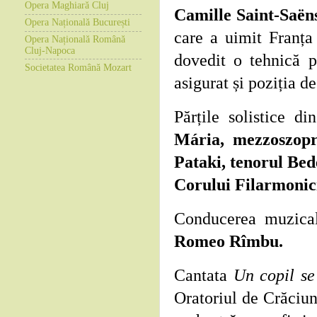
Opera Maghiară Cluj
Camille Saint-Saën
Opera Națională București
care a uimit Franța
Opera Națională Română
Cluj-Napoca
dovedit o tehnică p
Societatea Română Mozart
asigurat și poziția 
Părțile solistice d
Mária,
mezzoszopr
Pataki, tenorul Bed
Corului Filarmonici
Conducerea muzicală
Romeo Rîmbu.
Cantata
Un copil se
Oratoriul
de Crăciun 