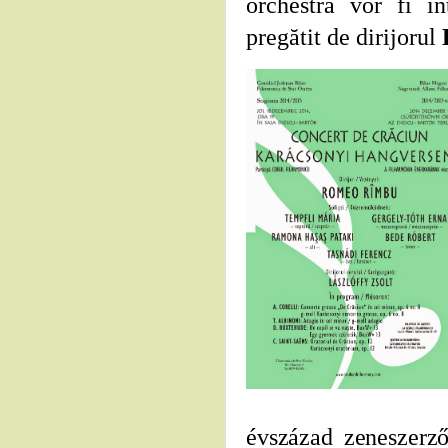
orchestră vor fi in
pregătit de dirijorul
évszázad zeneszerz