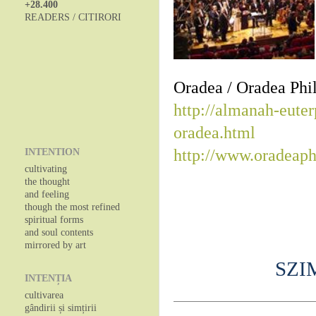
+28.400
READERS / CITIRORI
Oradea / Oradea Phi
http://almanah-euter
oradea.html
http://www.oradeap
INTENTION
cultivating
the thought
and feeling
though the most refined
spiritual forms
and soul contents
mirrored by art
SZI
INTENȚIA
cultivarea
gândirii și simțirii