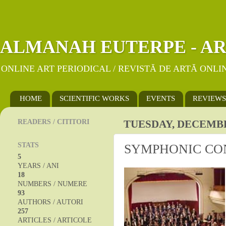
ALMANAH EUTERPE - AR
ONLINE ART PERIODICAL / REVISTĂ DE ARTĂ ONLI
HOME
SCIENTIFIC WORKS
EVENTS
REVIEWS
READERS / CITITORI
TUESDAY, DECEMBER
STATS
SYMPHONIC CO
5
YEARS / ANI
18
NUMBERS / NUMERE
93
AUTHORS / AUTORI
257
ARTICLES / ARTICOLE