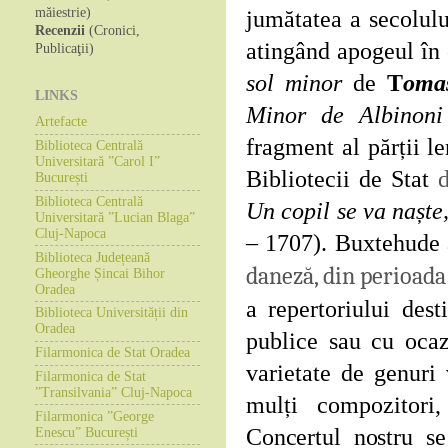
măiestrie)
jumătatea a secolulu
Recenzii
(Cronici,
atingând apogeul în 
Publicaţii)
sol minor
de
T
oma
LINKS
Minor de Albinoni
Artefacte
fragment al părții le
Biblioteca Centrală
Universitară ”Carol I”
Bibliotecii de Stat
București
Biblioteca Centrală
Un copil se va naște
Universitară ”Lucian Blaga”
Cluj-Napoca
– 1707). Buxtehude 
Biblioteca Județeană
daneză, din perioada
Gheorghe Șincai Bihor
Oradea
a repertoriului dest
Biblioteca Universității din
Oradea
publice sau cu ocaz
Filarmonica de Stat Oradea
varietate de genuri 
Filarmonica de Stat
”Transilvania” Cluj-Napoca
mulți compozitori
Filarmonica ”George
Concertul nostru s
Enescu” București