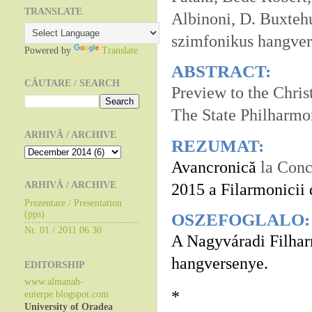
TRANSLATE
Albinoni, D. Buxteh
szimfonikus hangve
Powered by
Translate
ABSTRACT:
CĂUTARE / SEARCH
Preview to the C
hris
The State Philharmo
ARHIVĂ / ARCHIVE
REZUMAT:
Avancronică
la Conc
ARHIVĂ / ARCHIVE
2015 a Filarmonicii 
Prezentare / Presentation
(pps)
OSZEFOGLALO:
Nr. 01 / 2011 06 30
A
Nagyváradi Filha
hangverseny
e.
EDITORSHIP
www.almanah-
*
euterpe.blogspot.com
University of Oradea