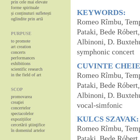
prin cele mai elevate
forme spirituale
KEYWORDS:
și conținuturi sufletești
oglindite prin artă
Romeo Rîmbu, Temp
Pataki, Bede R
óbert,
PURPUSE
Albinoni, D. Buxteh
to promote
art creation
symphonic concert
concerts
performances
exhibitions
CUVINTE CHEIE
scientific research
Romeo Rîmbu, Temp
in the field of art
Pataki, Bede R
óbert,
SCOP
Albinoni, D. Buxteh
promovarea
creaţiei
vocal-simfonic
concertelor
spectacolelor
KULCS SZAVAK:
expozițiilor
cercetării ştiinţifice
Romeo Rîmbu, Temp
în domeniul artelor
Pataki, Bede R
óbert,