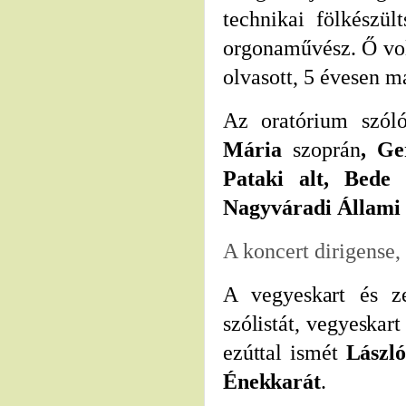
technikai fölkészül
orgonaművész. Ő volt
olvasott, 5 évesen m
Az oratórium szól
Mária
szoprán
, Ge
Pataki alt, Bede
Nagyváradi Állami 
A koncert dirigense
A vegyeskart és ze
szólistát, vegyeskar
ezúttal ismét
László
Énekkarát
.