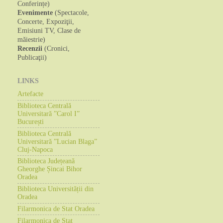
Conferințe)
Evenimente
(Spectacole,
Concerte, Expoziţii,
Emisiuni TV, Clase de
măiestrie)
Recenzii
(Cronici,
Publicaţii)
LINKS
Artefacte
Biblioteca Centrală
Universitară ”Carol I”
București
Biblioteca Centrală
Universitară ”Lucian Blaga”
Cluj-Napoca
Biblioteca Județeană
Gheorghe Șincai Bihor
Oradea
Biblioteca Universității din
Oradea
Filarmonica de Stat Oradea
Filarmonica de Stat