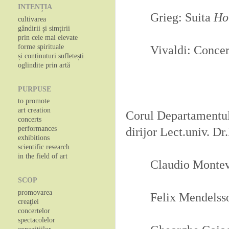
INTENȚIA
Grieg: Suita
Ho
cultivarea
gândirii și simțirii
prin cele mai elevate
forme spirituale
Vivaldi: Concer
și conținuturi sufletești
oglindite prin artă
PURPUSE
to promote
art creation
Corul Departamentu
concerts
performances
dirijor Lect.univ. D
exhibitions
scientific research
in the field of art
Claudio Montev
SCOP
promovarea
Felix Mendelss
creaţiei
concertelor
spectacolelor