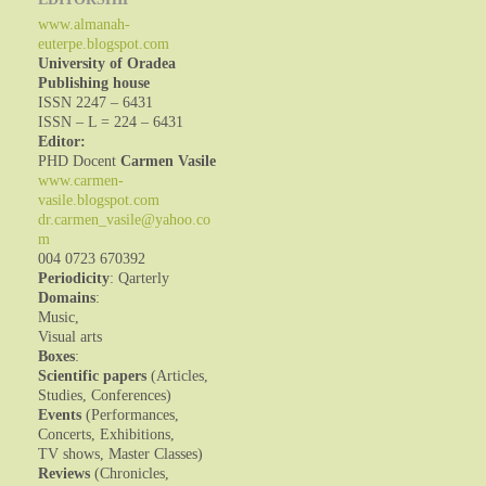
www.almanah-
euterpe.blogspot.com
University of Oradea
Publishing house
ISSN 2247 – 6431
ISSN – L = 224 – 6431
Editor:
PHD Docent
Carmen Vasile
www.carmen-
vasile.blogspot.com
dr.carmen_vasile@yahoo.co
m
004 0723 670392
Periodicity
: Qarterly
Domains
:
Music,
Visual arts
Boxes
:
Scientific papers
(Articles,
Studies, Conferences)
Events
(Performances,
Concerts, Exhibitions,
TV shows, Master Classes)
Reviews
(Chronicles,