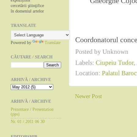
Gheorghe Cojo
expozițiilor
cercetării ştiinţifice
în domeniul artelor
TRANSLATE
Coordonatorul concer
Powered by
Translate
Posted by
Unknown
CĂUTARE / SEARCH
Labels:
Ciupeiu Tudor
,
Location:
Palatul Baro
ARHIVĂ / ARCHIVE
Newer Post
ARHIVĂ / ARCHIVE
Prezentare / Presentation
(pps)
Nr. 01 / 2011 06 30
EDITORSHIP