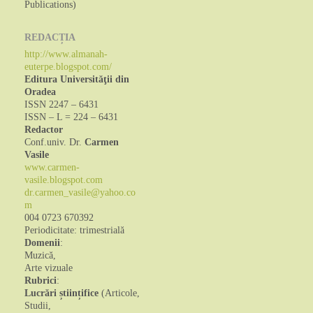
Publications)
REDACȚIA
http://www.almanah-
euterpe.blogspot.com/
Editura Universităţii din
Oradea
ISSN 2247 – 6431
ISSN – L = 224 – 6431
Redactor
Conf.univ. Dr.
Carmen
Vasile
www.carmen-
vasile.blogspot.com
dr.carmen_vasile@yahoo.co
m
004 0723 670392
Periodicitate: trimestrială
Domenii
:
Muzică,
Arte vizuale
Rubrici
:
Lucrări științifice
(Articole,
Studii,